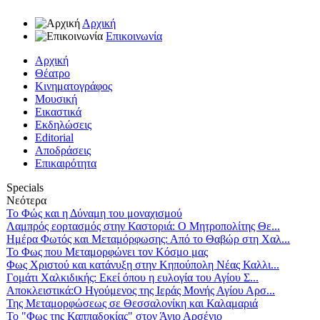
Αρχική
Επικοινωνία
Αρχική
Θέατρο
Κινηματογράφος
Μουσική
Εικαστικά
Εκδηλώσεις
Editorial
Αποδράσεις
Επικαιρότητα
Specials
Νεότερα
Το Φώς και η Δύναμη του μοναχισμού
Λαμπρός εορτασμός στην Καστοριά: Ο Μητροπολίτης Θε...
Ημέρα Φωτός και Μεταμόρφωσης: Από το Θαβώρ στη Χαλ...
Το Φως που Μεταμορφώνει τον Κόσμο μας
Φως Χριστού και κατάνυξη στην Κηπούπολη Νέας Καλλι...
Γομάτι Χαλκιδικής: Εκεί όπου η ευλογία του Αγίου Σ...
Αποκλειστικά:Ο Ηγούμενος της Ιεράς Μονής Αγίου Αρσ...
Της Μεταμορφώσεως σε Θεσσαλονίκη και Καλαμαριά
Το "Φως της Καππαδοκίας" στον Άγιο Αρσένιο