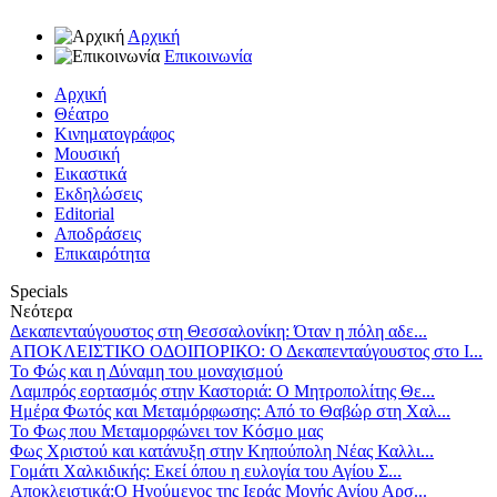
Αρχική
Επικοινωνία
Αρχική
Θέατρο
Κινηματογράφος
Μουσική
Εικαστικά
Εκδηλώσεις
Editorial
Αποδράσεις
Επικαιρότητα
Specials
Νεότερα
Δεκαπενταύγουστος στη Θεσσαλονίκη: Όταν η πόλη αδε...
ΑΠΟΚΛΕΙΣΤΙΚΟ ΟΔΟΙΠΟΡΙΚΟ: Ο Δεκαπενταύγουστος στο Ι...
Το Φώς και η Δύναμη του μοναχισμού
Λαμπρός εορτασμός στην Καστοριά: Ο Μητροπολίτης Θε...
Ημέρα Φωτός και Μεταμόρφωσης: Από το Θαβώρ στη Χαλ...
Το Φως που Μεταμορφώνει τον Κόσμο μας
Φως Χριστού και κατάνυξη στην Κηπούπολη Νέας Καλλι...
Γομάτι Χαλκιδικής: Εκεί όπου η ευλογία του Αγίου Σ...
Αποκλειστικά:Ο Ηγούμενος της Ιεράς Μονής Αγίου Αρσ...