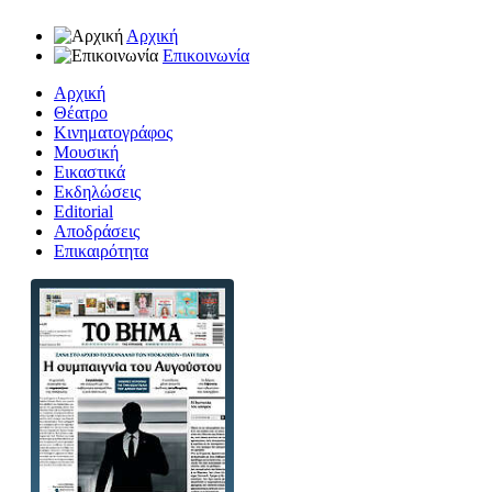
Αρχική
Επικοινωνία
Αρχική
Θέατρο
Κινηματογράφος
Μουσική
Εικαστικά
Εκδηλώσεις
Editorial
Αποδράσεις
Επικαιρότητα