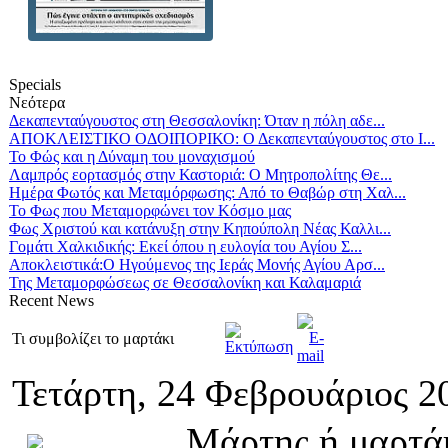
Specials
Νεότερα
Δεκαπενταύγουστος στη Θεσσαλονίκη: Όταν η πόλη αδε...
ΑΠΟΚΛΕΙΣΤΙΚΟ ΟΔΟΙΠΟΡΙΚΟ: Ο Δεκαπενταύγουστος στο Ι...
Το Φώς και η Δύναμη του μοναχισμού
Λαμπρός εορτασμός στην Καστοριά: Ο Μητροπολίτης Θε...
Ημέρα Φωτός και Μεταμόρφωσης: Από το Θαβώρ στη Χαλ...
Το Φως που Μεταμορφώνει τον Κόσμο μας
Φως Χριστού και κατάνυξη στην Κηπούπολη Νέας Καλλι...
Γομάτι Χαλκιδικής: Εκεί όπου η ευλογία του Αγίου Σ...
Αποκλειστικά:Ο Ηγούμενος της Ιεράς Μονής Αγίου Αρσ...
Της Μεταμορφώσεως σε Θεσσαλονίκη και Καλαμαριά
Recent
News
Τι συμβολίζει το μαρτάκι
Τετάρτη, 24 Φεβρουάριος 2
Μάρτης ή μαρτάκ