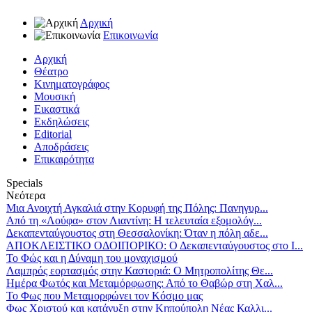
Αρχική
Επικοινωνία
Αρχική
Θέατρο
Κινηματογράφος
Μουσική
Εικαστικά
Εκδηλώσεις
Editorial
Αποδράσεις
Επικαιρότητα
Specials
Νεότερα
Μια Ανοιχτή Αγκαλιά στην Κορυφή της Πόλης: Πανηγυρ...
Από τη «Λούφα» στον Λιαντίνη: Η τελευταία εξομολόγ...
Δεκαπενταύγουστος στη Θεσσαλονίκη: Όταν η πόλη αδε...
ΑΠΟΚΛΕΙΣΤΙΚΟ ΟΔΟΙΠΟΡΙΚΟ: Ο Δεκαπενταύγουστος στο Ι...
Το Φώς και η Δύναμη του μοναχισμού
Λαμπρός εορτασμός στην Καστοριά: Ο Μητροπολίτης Θε...
Ημέρα Φωτός και Μεταμόρφωσης: Από το Θαβώρ στη Χαλ...
Το Φως που Μεταμορφώνει τον Κόσμο μας
Φως Χριστού και κατάνυξη στην Κηπούπολη Νέας Καλλι...